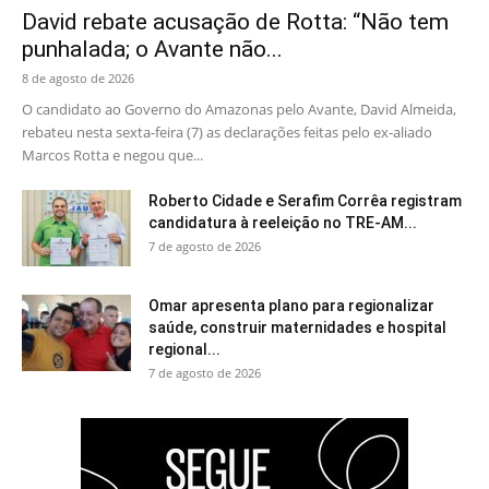
David rebate acusação de Rotta: “Não tem
punhalada; o Avante não...
8 de agosto de 2026
O candidato ao Governo do Amazonas pelo Avante, David Almeida,
rebateu nesta sexta-feira (7) as declarações feitas pelo ex-aliado
Marcos Rotta e negou que...
Roberto Cidade e Serafim Corrêa registram
candidatura à reeleição no TRE-AM...
7 de agosto de 2026
Omar apresenta plano para regionalizar
saúde, construir maternidades e hospital
regional...
7 de agosto de 2026