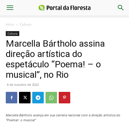
Início
Cultura
Cultura
Marcella Bártholo assina
direção artística do
espetáculo “Poema! – o
musical”, no Rio
6 de outubro de 2022
Marcella Bártholo avança em sua carreira nacional com a direção artística do
“Poema!- o musical”