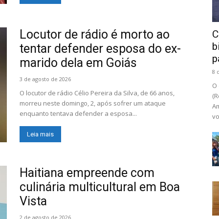
Locutor de rádio é morto ao
C
b
tentar defender esposa do ex-
p
marido dela em Goiás
8 
3 de agosto de 2026
O
O locutor de rádio Célio Pereira da Silva, de 66 anos,
(R
morreu neste domingo, 2, após sofrer um ataque
Am
enquanto tentava defender a esposa...
vo
Leia mais
Haitiana empreende com
culinária multicultural em Boa
Vista
2 de agosto de 2026