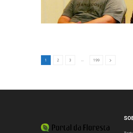
...
1
2
3
199
SO