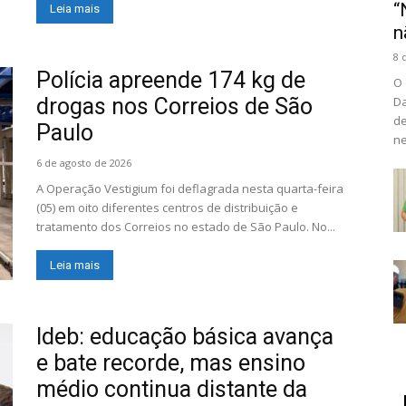
“
Leia mais
n
8 
Polícia apreende 174 kg de
O 
drogas nos Correios de São
Da
de
Paulo
ne
6 de agosto de 2026
A Operação Vestigium foi deflagrada nesta quarta-feira
(05) em oito diferentes centros de distribuição e
tratamento dos Correios no estado de São Paulo. No...
Leia mais
Ideb: educação básica avança
e bate recorde, mas ensino
médio continua distante da