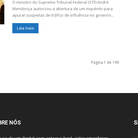
O ministro do Supremo Tribunal Federal (STF) André
Mendonça autorizou a abertura de um inquérito para
apurar suspeitas de tráfico de influência no governo...
Leia mais
Página 1 de 199
BRE NÓS
S