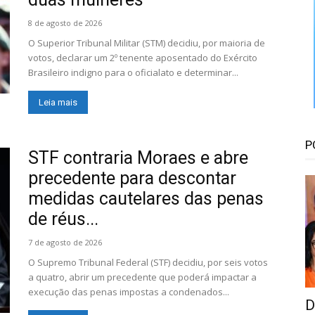
Floresta
8 de agosto de 2026
O Superior Tribunal Militar (STM) decidiu, por maioria de
votos, declarar um 2º tenente aposentado do Exército
Brasileiro indigno para o oficialato e determinar...
Leia mais
P
STF contraria Moraes e abre
precedente para descontar
medidas cautelares das penas
de réus...
7 de agosto de 2026
O Supremo Tribunal Federal (STF) decidiu, por seis votos
a quatro, abrir um precedente que poderá impactar a
execução das penas impostas a condenados...
D