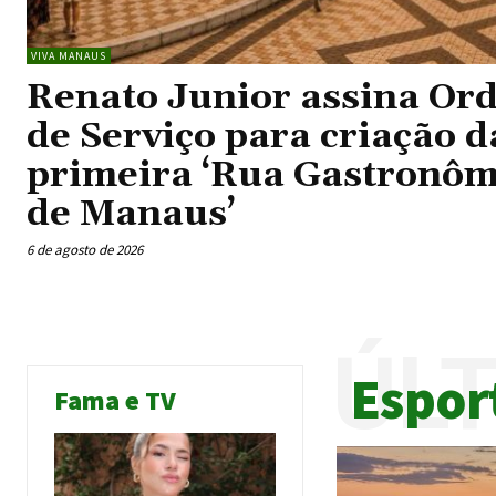
VIVA MANAUS
Renato Junior assina Or
de Serviço para criação d
primeira ‘Rua Gastronôm
de Manaus’
6 de agosto de 2026
ÚL
Espor
Fama e TV