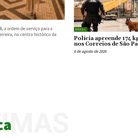
8, a ordem de serviço para a
BRASIL
rreira, no centro histórico da
Polícia apreende 174 k
nos Correios de São P
6 de agosto de 2026
TIMAS
ca