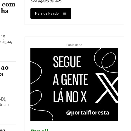
5 de agosto de 2026
s com
lha
Mais de Mundo
r o
e água;
- Publicidade -
 ao
ra
SD),
União