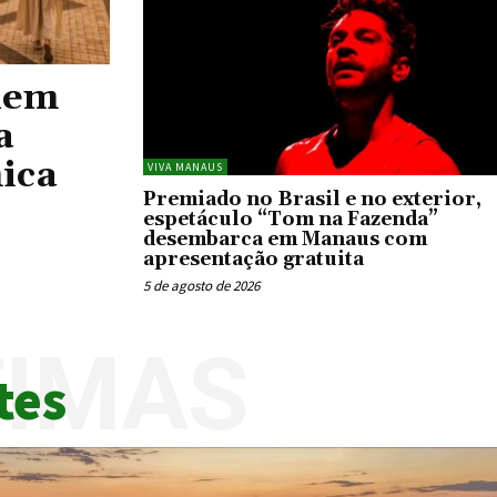
dem
a
ica
VIVA MANAUS
Premiado no Brasil e no exterior,
espetáculo “Tom na Fazenda”
desembarca em Manaus com
apresentação gratuita
5 de agosto de 2026
TIMAS
tes