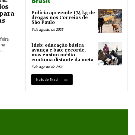
Brasil
ra.
dos
Polícia apreende 174 kg de
 para
drogas nos Correios de
as
São Paulo
6 de agosto de 2026
feira
 na
Ideb: educação básica
avança e bate recorde,
...
mas ensino médio
continua distante da meta
5 de agosto de 2026
Mais de Brasil