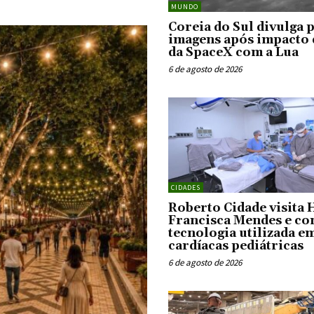
Floresta
MUNDO
Coreia do Sul divulga 
imagens após impacto 
da SpaceX com a Lua
6 de agosto de 2026
CIDADES
Roberto Cidade visita 
Francisca Mendes e co
tecnologia utilizada e
cardíacas pediátricas
6 de agosto de 2026