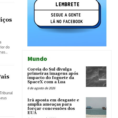
viços
a
ior do
as...
Mundo
Coreia do Sul divulga
primeiras imagens após
Pais
impacto do foguete da
SpaceX com a Lua
6 de agosto de 2026
Tribunal
 seus
Irã aposta em desgaste e
amplia ameaças para
forçar concessões dos
EUA