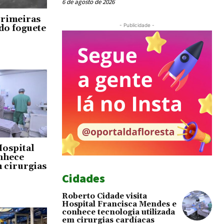
6 de agosto de 2026
primeiras
- Publicidade -
do foguete
Hospital
nhece
m cirurgias
Cidades
Roberto Cidade visita
Hospital Francisca Mendes e
conhece tecnologia utilizada
em cirurgias cardíacas