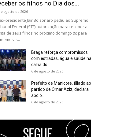
eceber os filhos no Dia dos...
de agosto de 2026
ex-presidente Jair Bolsonaro pediu ao Supremo
ibunal Federal (STF) autorização para receber a
sita de seus filhos no próximo domingo (9) para
memorar...
Braga reforça compromissos
com estradas, água e saúde na
calha do...
6 de agosto de 2026
Prefeito de Manicoré, filiado ao
partido de Omar Aziz, declara
apoio...
6 de agosto de 2026