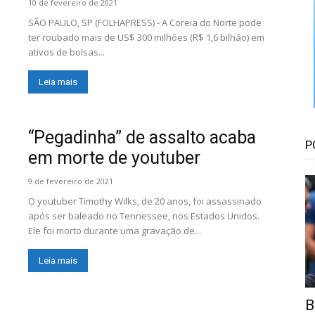
Floresta
10 de fevereiro de 2021
SÃO PAULO, SP (FOLHAPRESS) - A Coreia do Norte pode
ter roubado mais de US$ 300 milhões (R$ 1,6 bilhão) em
ativos de bolsas...
Leia mais
“Pegadinha” de assalto acaba
P
em morte de youtuber
9 de fevereiro de 2021
O youtuber Timothy Wilks, de 20 anos, foi assassinado
após ser baleado no Tennessee, nos Estados Unidos.
Ele foi morto durante uma gravação de...
Leia mais
B