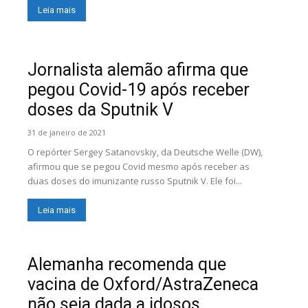
Leia mais
Jornalista alemão afirma que
pegou Covid-19 após receber
doses da Sputnik V
31 de janeiro de 2021
O repórter Sergey Satanovskiy, da Deutsche Welle (DW),
afirmou que se pegou Covid mesmo após receber as
duas doses do imunizante russo Sputnik V. Ele foi...
Leia mais
Alemanha recomenda que
vacina de Oxford/AstraZeneca
não seja dada a idosos