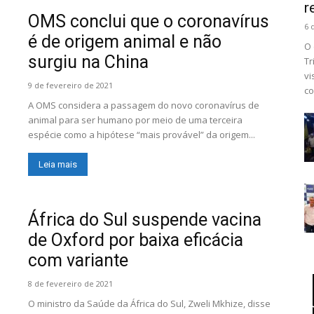
r
OMS conclui que o coronavírus
6 
é de origem animal e não
O 
surgiu na China
Tr
vi
9 de fevereiro de 2021
co
A OMS considera a passagem do novo coronavírus de
animal para ser humano por meio de uma terceira
espécie como a hipótese “mais provável” da origem...
Leia mais
África do Sul suspende vacina
de Oxford por baixa eficácia
com variante
8 de fevereiro de 2021
O ministro da Saúde da África do Sul, Zweli Mkhize, disse