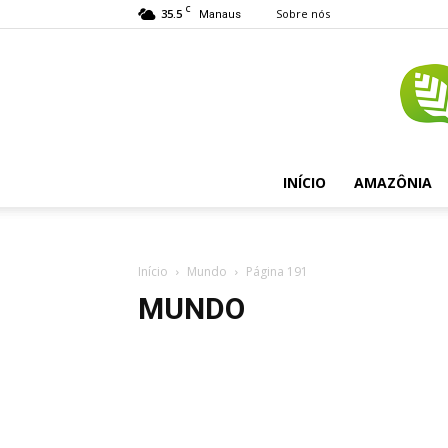
C
35.5
Sobre nós
Manaus
INÍCIO
AMAZÔNIA
Início
Mundo
Página 191
MUNDO