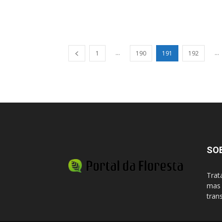
...
...
1
190
191
192
SO
Trat
mas 
tran