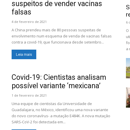
suspeitos de vender vacinas
S
falsas
r
4 de fevereiro de 2021
6 
A China prendeu mais de 80 pessoas suspeitas de
O 
envolvimento num esquema de venda de vacinas falsas
ut
contra a covid-19, que funcionava desde setembro...
fo
a 
Leia mais
Covid-19: Cientistas analisam
possível variante ‘mexicana’
1 de fevereiro de 2021
Uma equipe de cientistas da Universidade de
Guadalajara, no México, identificou uma nova variante
do novo coronavírus- a mutação E484K. A nova mutação
SARS-CoV-2 foi detectada em...