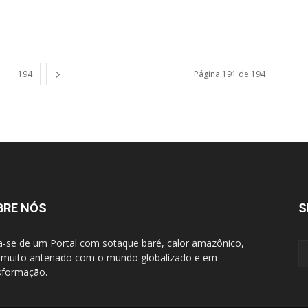
194
Página 191 de 194
BRE NÓS
S
a-se de um Portal com sotaque baré, calor amazônico,
muito antenado com o mundo globalizado e em
sformação.