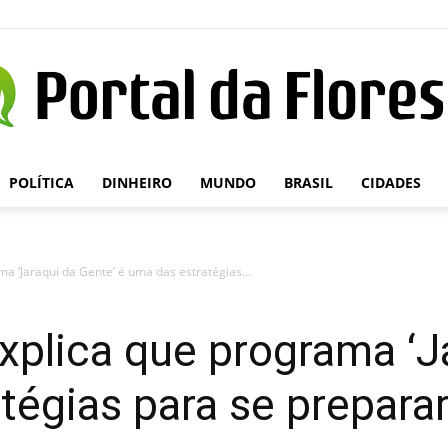
POLÍTICA
DINHEIRO
MUNDO
BRASIL
CIDADES
Portal
ma ‘Jaraqui da Gente’ é uma das estratégias...
da
xplica que programa ‘J
tégias para se preparar