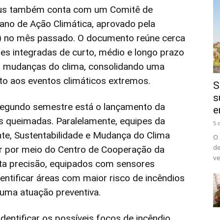
aus também conta com um Comitê de
no de Ação Climática, aprovado pela
 no mês passado. O documento reúne cerca
es integradas de curto, médio e longo prazo
s mudanças do clima, consolidando uma
to aos eventos climáticos extremos.
S
s
 segundo semestre está o lançamento da
e
 queimadas. Paralelamente, equipes da
5 
nte, Sustentabilidade e Mudança do Clima
O 
de
 por meio do Centro de Cooperação da
ve
lta precisão, equipados com sensores
entificar áreas com maior risco de incêndios
 uma atuação preventiva.
identificar os possíveis focos de incêndio.