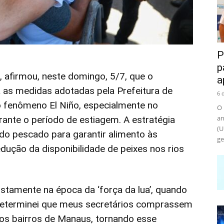
P
p
, afirmou, neste domingo, 5/7, que o
a
 as medidas adotadas pela Prefeitura de
6 
 fenômeno El Niño, especialmente no
O 
an
ante o período de estiagem. A estratégia
(U
 do pescado para garantir alimento às
ge
edução da disponibilidade de peixes nos rios
justamente na época da ‘força da lua’, quando
Determinei que meus secretários comprassem
nos bairros de Manaus, tornando esse