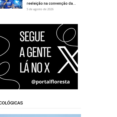
reeleição na convenção da...
5 de agosto de 2026
COLÓGICAS