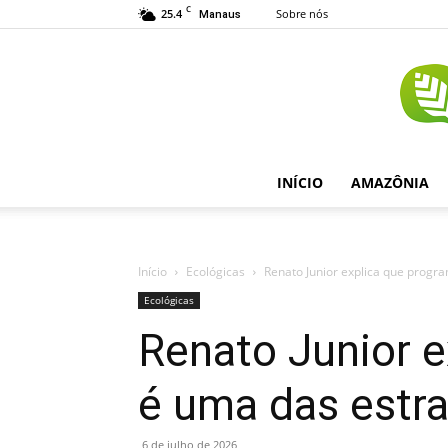
C
25.4
Sobre nós
Manaus
INÍCIO
AMAZÔNIA
Início
Ecológicas
Renato Junior explica que progra
Ecológicas
Renato Junior e
é uma das estra
6 de julho de 2026