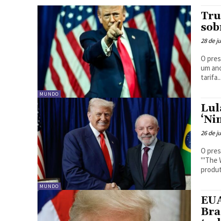
Tru
sob
28 de j
O pres
um ano
tarifa..
MUNDO
Lul
‘Ni
26 de j
O pres
'"The 
produt
MUNDO
EUA
Bra