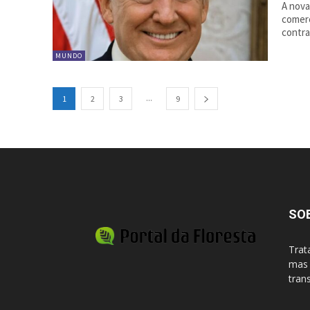
A nova
comerc
contra 
MUNDO
...
1
2
3
9
SO
Trat
mas 
tran