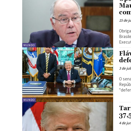
Mau
com
15 de j
Obriga
Brasil
Execut
MUNDO
Flá
def
3 de ju
O sena
Repúbl
"defen
MUNDO
Tar
37,
4 de ju