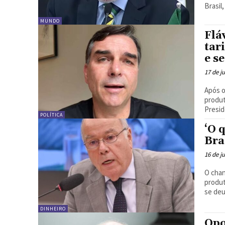
Brasil
MUNDO
Flá
tar
e s
17 de j
Após o
produt
Presid
POLÍTICA
‘O 
Bra
16 de j
O chan
produt
se deu
DINHEIRO
Opo