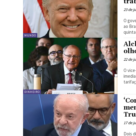
tra
23 de j
O gove
ao Bra
quinta-
MUNDO
Alc
olh
22 de j
O vice
imedia
tarifaç
DINHEIRO
‘Co
men
Tr
17 de j
Dois d