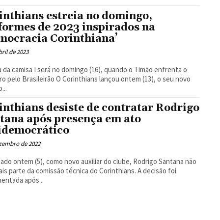
Floresta
inthians estreia no domingo,
formes de 2023 inspirados na
mocracia Corinthiana’
bril de 2023
a da camisa I será no domingo (16), quando o Timão enfrenta o
ileirão O Corinthians lançou ontem (13), o seu novo
...
inthians desiste de contratar Rodrigo
tana após presença em ato
idemocrático
ezembro de 2022
ado ontem (5), como novo auxiliar do clube, Rodrigo Santana não
ais parte da comissão técnica do Corinthians. A decisão foi
entada após...