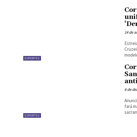
Cor
uni
‘De
14 de a
Estrei
Cruzeiro pelo Bras
modelo
ESPORTES
Cor
San
ant
6 de d
Anunci
fará m
sacram
ESPORTES