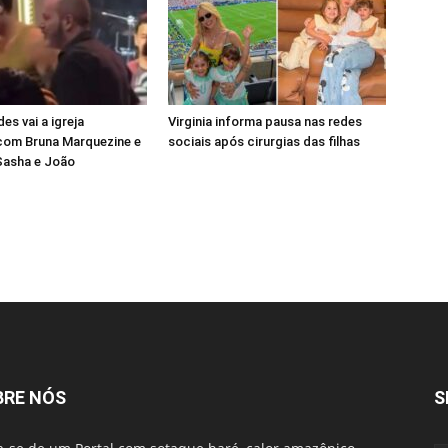
s vai a igreja
Virginia informa pausa nas redes
com Bruna Marquezine e
sociais após cirurgias das filhas
Sasha e João
BRE NÓS
S