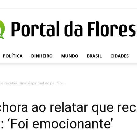
POLÍTICA
DINHEIRO
MUNDO
BRASIL
CIDADES
Portal
 recebeu sinal espiritual do pai: ‘Foi...
da
chora ao relatar que re
i: ‘Foi emocionante’