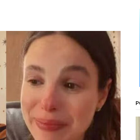
Floresta
P