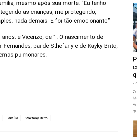
mília, mesmo após sua morte. “Eu tenho
rotegendo as crianças, me protegendo,
ples, nada demais. E foi tão emocionante.”
5 anos, e Vicenzo, de 1. O nascimento de
r Fernandes, pai de Sthefany e de Kayky Brito,
lemas pulmonares.
P
c
q
7 
Co
Ma
Am
qu
Família
Sthefany Brito