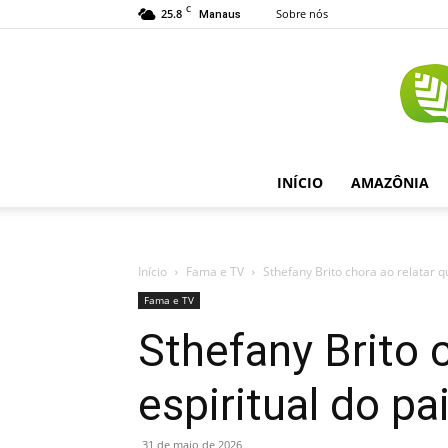
C
25.8
Sobre nós
Manaus
INÍCIO
AMAZÔNIA
Início
Fama e TV
Sthefany Brito chora ao relatar que
Fama e TV
Sthefany Brito 
espiritual do pa
31 de maio de 2026