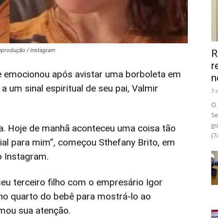
Reprodução / Instagram
R
r
 se emocionou após avistar uma borboleta em
n
a um sinal espiritual de seu pai, Valmir
7 
O 
Se
go
a. Hoje de manhã aconteceu uma coisa tão
(7
cial para mim”, começou Sthefany Brito, em
o Instagram.
 seu terceiro filho com o empresário Igor
no quarto do bebê para mostrá-lo ao
mou sua atenção.