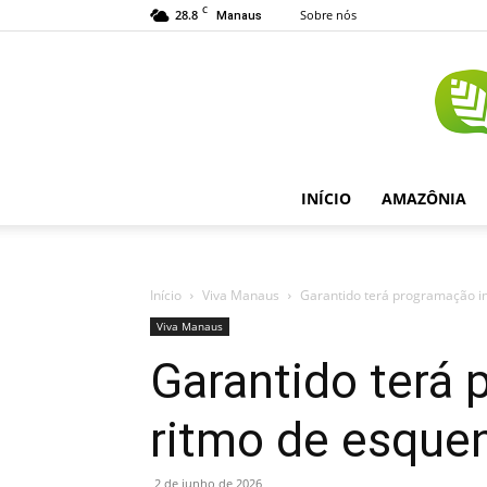
C
28.8
Sobre nós
Manaus
INÍCIO
AMAZÔNIA
Início
Viva Manaus
Garantido terá programação in
Viva Manaus
Garantido terá
ritmo de esquen
2 de junho de 2026