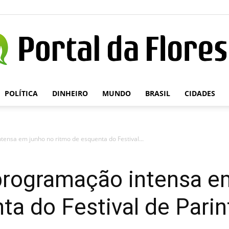
POLÍTICA
DINHEIRO
MUNDO
BRASIL
CIDADES
Portal
tensa em junho no ritmo de esquenta do Festival...
da
 programação intensa e
ta do Festival de Parin