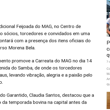
adicional Feijoada do MAG, no Centro de
o sócios, torcedores e convidados em uma
ontará com a presença dos itens oficiais do
P
urso Morena Bela.
c
q
ento promove a Carreata do MAG no dia 14
7 
venida do Samba, de onde os torcedores
Co
Ma
us, levando vibração, alegria e a paixão pelo
Am
o.
qu
o Garantido, Claudia Santos, destacou que a
da temporada bovina na capital antes da