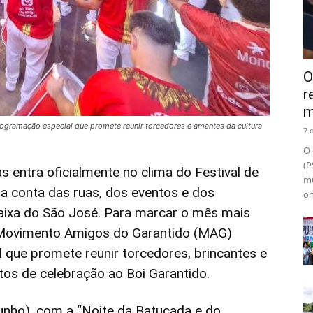
O
r
m
ramação especial que promete reunir torcedores e amantes da cultura
7 
O 
(P
entra oficialmente no clima do Festival de
mu
ma conta das ruas, dos eventos e dos
on
aixa do São José. Para marcar o mês mais
 Movimento Amigos do Garantido (MAG)
que promete reunir torcedores, brincantes e
os de celebração ao Boi Garantido.
 junho), com a “Noite da Batucada e do