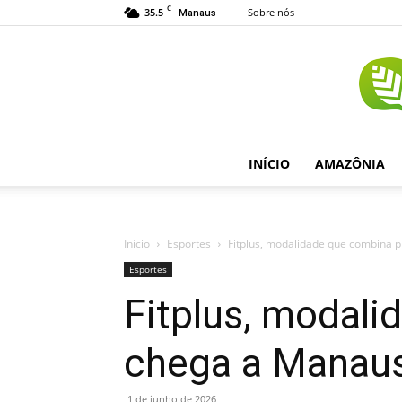
C
35.5
Sobre nós
Manaus
INÍCIO
AMAZÔNIA
Início
Esportes
Fitplus, modalidade que combina p
Esportes
Fitplus, modali
chega a Manau
1 de junho de 2026