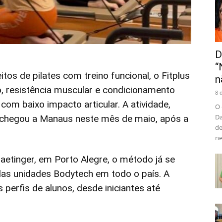
D
“
s de pilates com treino funcional, o Fitplus
n
brio, resistência muscular e condicionamento
8 
com baixo impacto articular. A atividade,
O 
Da
 chegou a Manaus neste mês de maio, após a
de
ne
etinger, em Porto Alegre, o método já se
das unidades Bodytech em todo o país. A
 perfis de alunos, desde iniciantes até