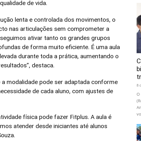
qualidade de vida.
ecução lenta e controlada dos movimentos, o
acto nas articulações sem comprometer a
onseguimos ativar tanto os grandes grupos
fundas de forma muito eficiente. É uma aula
levada durante toda a prática, aumentando o
C
resultados”, destaca.
b
t
ue a modalidade pode ser adaptada conforme
8 
 necessidade de cada aluno, com ajustes de
O 
(R
Am
vo
ividade física pode fazer Fitplus. A aula é
imos atender desde iniciantes até alunos
Souza.