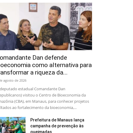
omandante Dan defende
ioeconomia como alternativa para
ransformar a riqueza da...
de agosto de 2026
deputado estadual Comandante Dan
epublicanos) visitou o Centro de Bioeconomia da
azônia (CBA), em Manaus, para conhecer projetos
ltados ao fortalecimento da bioeconomia,...
Prefeitura de Manaus lança
campanha de prevenção às
queimadas