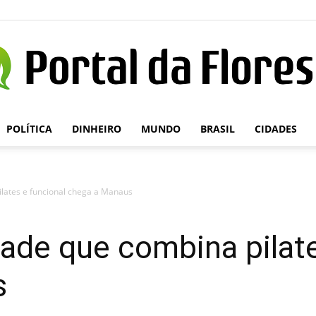
POLÍTICA
DINHEIRO
MUNDO
BRASIL
CIDADES
Portal
ilates e funcional chega a Manaus
da
dade que combina pilate
s