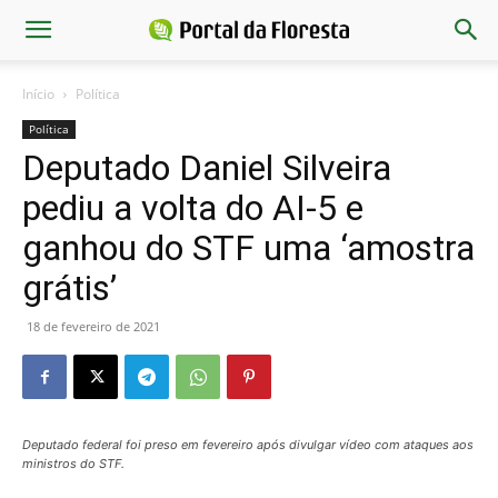
Início
Política
Política
Deputado Daniel Silveira
pediu a volta do AI-5 e
ganhou do STF uma ‘amostra
grátis’
18 de fevereiro de 2021
Deputado federal foi preso em fevereiro após divulgar vídeo com ataques aos
ministros do STF.