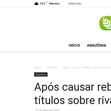
C
33.6
Sobre nós
Manaus
INÍCIO
AMAZÔNIA
Início
Esportes
Após causar rebuliço na China, Cal
Esportes
Após causar reb
títulos sobre riv
25 de abril de 2025