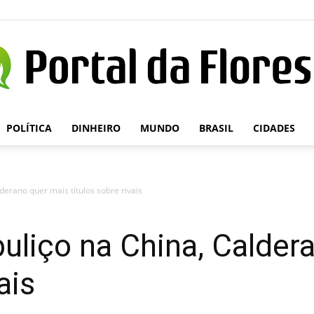
POLÍTICA
DINHEIRO
MUNDO
BRASIL
CIDADES
Portal
derano quer mais títulos sobre rivais
da
uliço na China, Calder
ais