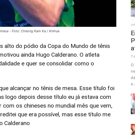
mesa - Foto: Cheong Kam Ka / Xinhua
E
P
ais alto do pódio da Copa do Mundo de tênis
a
motivou ainda Hugo Calderano. O atleta
7 
alidade e quer se consolidar como o
O 
ne
da
e..
que alcançar no tênis de mesa. Esse título foi
s logo depois desse título eu já estava com
gar com os chineses no mundial mês que vem,
editei que era possível, mas esse título me
go Calderano