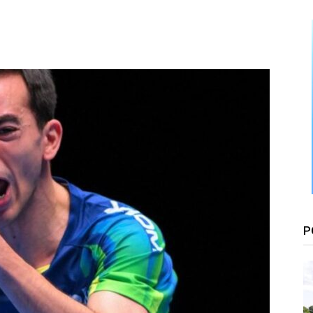
Floresta
P