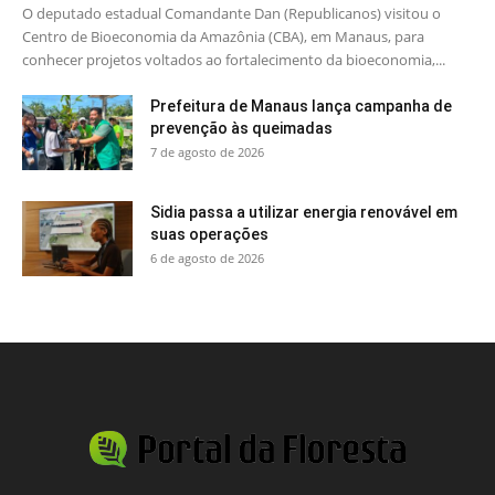
O deputado estadual Comandante Dan (Republicanos) visitou o
Centro de Bioeconomia da Amazônia (CBA), em Manaus, para
conhecer projetos voltados ao fortalecimento da bioeconomia,...
Prefeitura de Manaus lança campanha de
prevenção às queimadas
7 de agosto de 2026
Sidia passa a utilizar energia renovável em
suas operações
6 de agosto de 2026