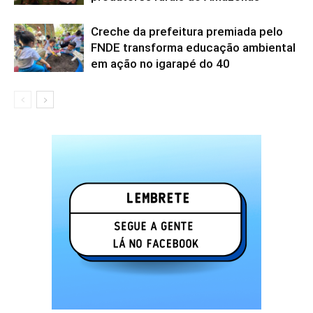
Creche da prefeitura premiada pelo
FNDE transforma educação ambiental
em ação no igarapé do 40