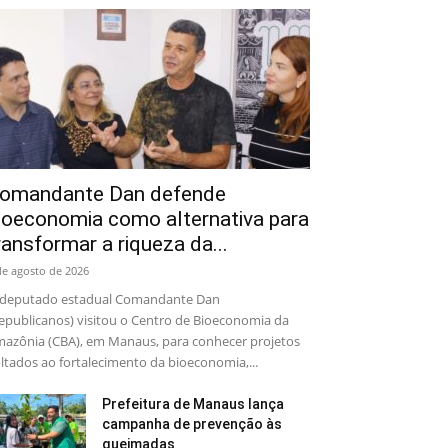
omandante Dan defende
ioeconomia como alternativa para
ransformar a riqueza da...
de agosto de 2026
deputado estadual Comandante Dan
epublicanos) visitou o Centro de Bioeconomia da
azônia (CBA), em Manaus, para conhecer projetos
ltados ao fortalecimento da bioeconomia,...
Prefeitura de Manaus lança
campanha de prevenção às
queimadas