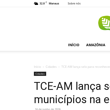
C
32.8
Sobre nós
Manaus
INÍCIO
AMAZÔNIA
Início
Cidades
TCE-AM lança selo para reconhece
Cidades
TCE-AM lança s
municípios na 
16 de junho de 2026