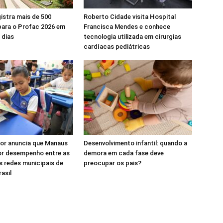
stra mais de 500
Roberto Cidade visita Hospital
para o Profac 2026 em
Francisca Mendes e conhece
 dias
tecnologia utilizada em cirurgias
cardíacas pediátricas
ior anuncia que Manaus
Desenvolvimento infantil: quando a
or desempenho entre as
demora em cada fase deve
s redes municipais de
preocupar os pais?
asil