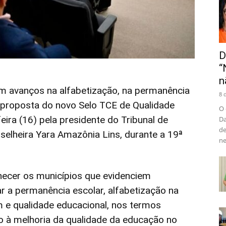
D
“
n
m avanços na alfabetização, na permanência
8 
a proposta do novo Selo TCE de Qualidade
O 
eira (16) pela presidente do Tribunal de
Da
de
lheira Yara Amazônia Lins, durante a 19ª
ne
nhecer os municípios que evidenciem
 a permanência escolar, alfabetização na
m e qualidade educacional, nos termos
 à melhoria da qualidade da educação no