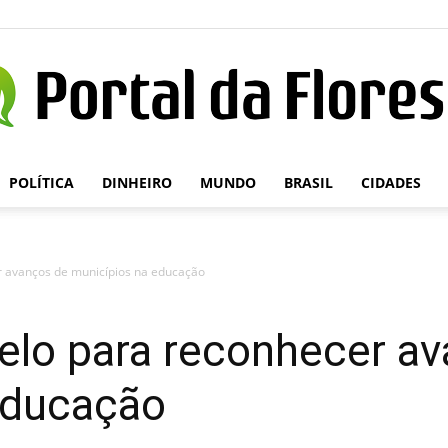
POLÍTICA
DINHEIRO
MUNDO
BRASIL
CIDADES
Portal
r avanços de municípios na educação
da
elo para reconhecer a
educação