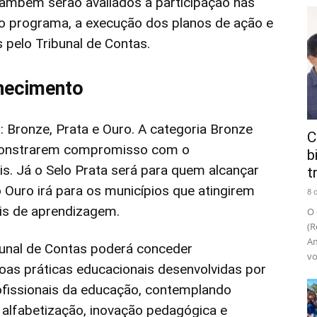
ambém serão avaliados a participação nas
o programa, a execução dos planos de ação e
pelo Tribunal de Contas.
nhecimento
: Bronze, Prata e Ouro. A categoria Bronze
C
monstrarem compromisso com o
b
. Já o Selo Prata será para quem alcançar
t
Ouro irá para os municípios que atingirem
8 
is de aprendizagem.
O 
(R
Am
ibunal de Contas poderá conceder
vo
oas práticas educacionais desenvolvidas por
rofissionais da educação, contemplando
r, alfabetização, inovação pedagógica e