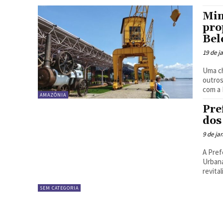
Min
pro
Be
19 de j
Uma ch
outros
com a 
AMAZÔNIA
Pre
dos
9 de ja
A Pref
Urbana
revital
SEM CATEGORIA