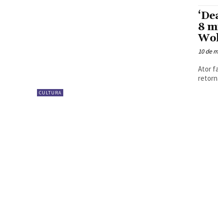
‘De
8 m
Wol
10 de m
Ator f
CULTURA