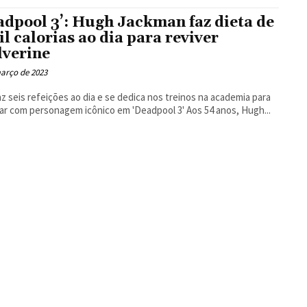
Floresta
adpool 3’: Hugh Jackman faz dieta de
il calorias ao dia para reviver
verine
arço de 2023
az seis refeições ao dia e se dedica nos treinos na academia para
retornar com personagem icônico em 'Deadpool 3' Aos 54 anos, Hugh...