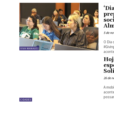
‘Di
pre
soc
Alm
5 de n
O Dia 
#Givin
VIVA MANAUS
aconte
Hoj
esp
Sol
26 de 
A mobi
aconte
possam
CIDADES