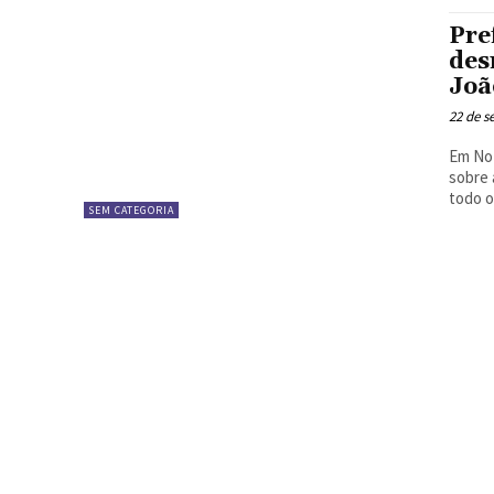
Pre
des
Joã
22 de s
Em Not
sobre 
todo o 
SEM CATEGORIA