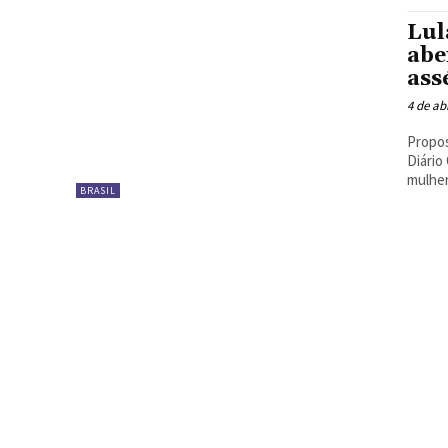
Lul
abe
ass
4 de ab
Propos
Diário
mulher
BRASIL