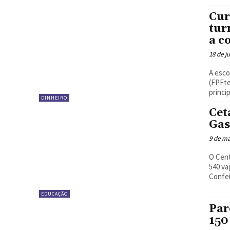
Cur
tur
a c
18 de j
A esco
(FPFte
princi
DINHEIRO
Cet
Gas
9 de ma
O Cent
540 va
EDUCAÇÃO
Par
150