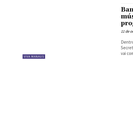
Ban
mús
pro
11 de o
Dentro
Secret
vai co
VIVA MANAUS