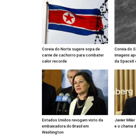
Coreia do Norte sugere sopa de
Coreia do S
carne de cachorro para combater
imagens ap
calor recorde
da SpaceX 
Estados Unidos revogam visto da
Javier Milei
embaixadora do Brasil em
e o chama de
Washington