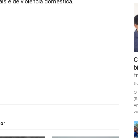
is e de violência doméstica.
C
b
t
8 
O 
(R
Am
vo
tor