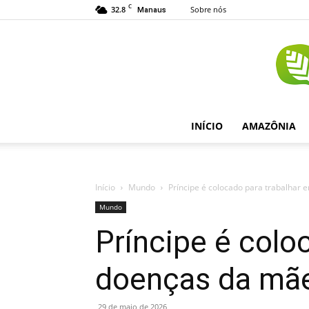
C
32.8
Sobre nós
Manaus
INÍCIO
AMAZÔNIA
Início
Mundo
Príncipe é colocado para trabalhar 
Mundo
Príncipe é colo
doenças da mãe
29 de maio de 2026