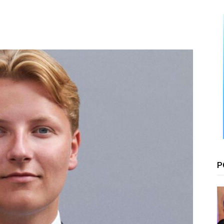
Floresta
P