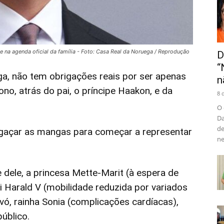
 na agenda oficial da família - Foto: Casa Real da Noruega / Reprodução
D
“
a, não tem obrigações reais por ser apenas
n
ono, atrás do pai, o príncipe Haakon, e da
8 
O 
Da
de
regaçar as mangas para começar a representar
ne
dele, a princesa Mette-Marit (à espera de
i Harald V (mobilidade reduzida por variados
vó, rainha Sonia (complicações cardíacas),
úblico.