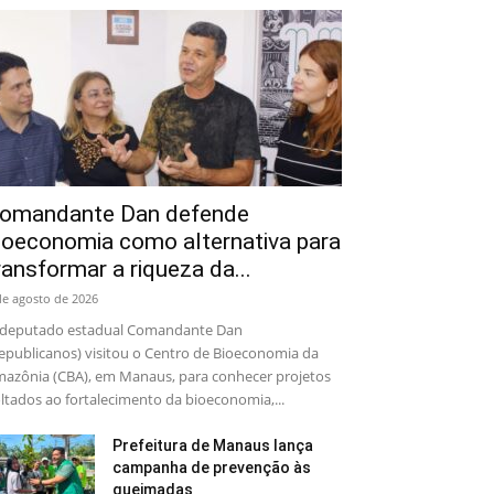
omandante Dan defende
ioeconomia como alternativa para
ransformar a riqueza da...
de agosto de 2026
deputado estadual Comandante Dan
epublicanos) visitou o Centro de Bioeconomia da
azônia (CBA), em Manaus, para conhecer projetos
ltados ao fortalecimento da bioeconomia,...
Prefeitura de Manaus lança
campanha de prevenção às
queimadas