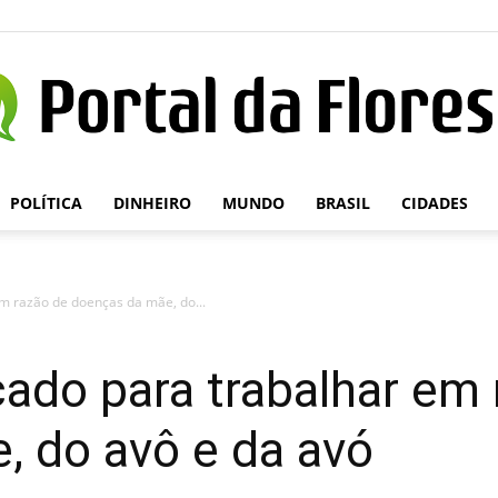
POLÍTICA
DINHEIRO
MUNDO
BRASIL
CIDADES
Portal
em razão de doenças da mãe, do...
da
cado para trabalhar em
, do avô e da avó