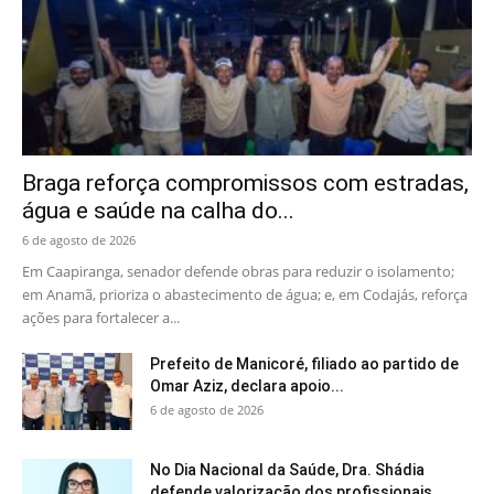
Braga reforça compromissos com estradas,
água e saúde na calha do...
6 de agosto de 2026
Em Caapiranga, senador defende obras para reduzir o isolamento;
em Anamã, prioriza o abastecimento de água; e, em Codajás, reforça
ações para fortalecer a...
Prefeito de Manicoré, filiado ao partido de
Omar Aziz, declara apoio...
6 de agosto de 2026
No Dia Nacional da Saúde, Dra. Shádia
defende valorização dos profissionais...