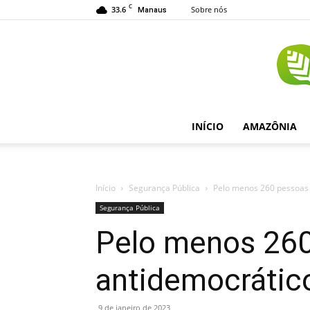
C
33.6
Sobre nós
Manaus
INÍCIO
AMAZÔNIA
Início
Segurança Pública
Pelo menos 260 pessoas 
Segurança Pública
Pelo menos 260
antidemocrátic
9 de janeiro de 2023