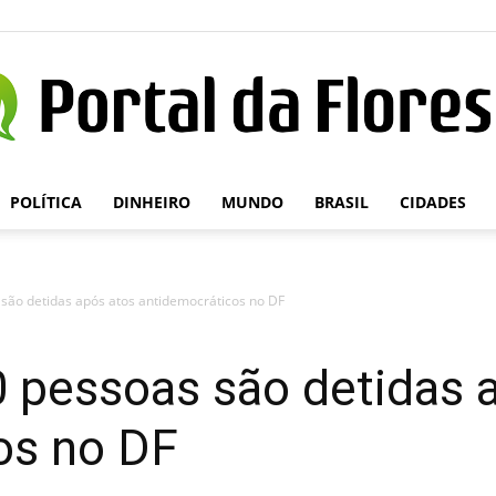
POLÍTICA
DINHEIRO
MUNDO
BRASIL
CIDADES
Portal
são detidas após atos antidemocráticos no DF
da
 pessoas são detidas 
os no DF