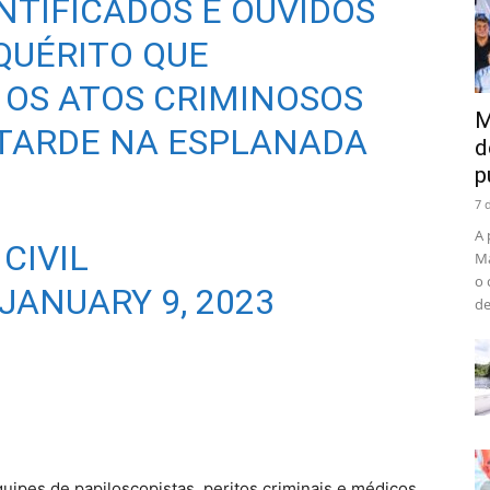
NTIFICADOS E OUVIDOS
QUÉRITO QUE
 OS ATOS CRIMINOSOS
M
 TARDE NA ESPLANADA
d
p
7 
A 
CIVIL
Ma
o 
JANUARY 9, 2023
de
ipes de papiloscopistas, peritos criminais e médicos