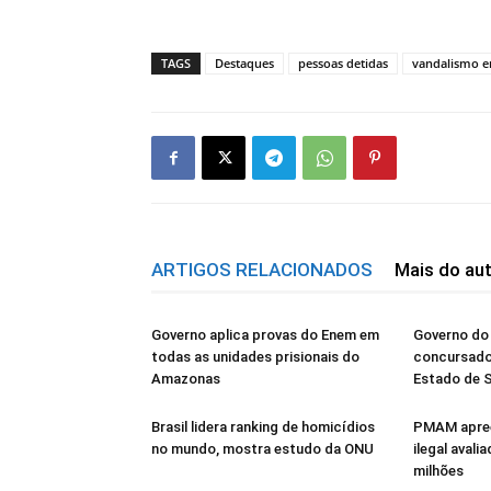
TAGS
Destaques
pessoas detidas
vandalismo e
ARTIGOS RELACIONADOS
Mais do au
Governo aplica provas do Enem em
Governo d
todas as unidades prisionais do
concursado
Amazonas
Estado de 
Brasil lidera ranking de homicídios
PMAM apree
no mundo, mostra estudo da ONU
ilegal avali
milhões