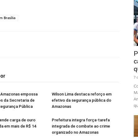
m Brasília
P
c
q
tor
7 
Co
Ma
o Amazonas empossa
Wilson Lima destaca reforço em
Am
s da Secretaria de
efetivo da segurança pública do
qu
Segurança Pública
Amazonas
nde carga de ouro
Prefeitura integra força-tarefa
ada em mais de R$ 14
integrada de combate ao crime
organizado no Amazonas