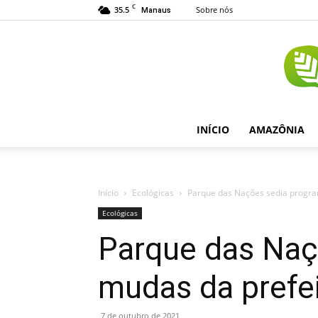
C
35.5
Sobre nós
Manaus
INÍCIO
AMAZÔNIA
Início
Ecológicas
Parque das Nações sedia progra
Ecológicas
Parque das Naç
mudas da prefe
7 de outubro de 2021