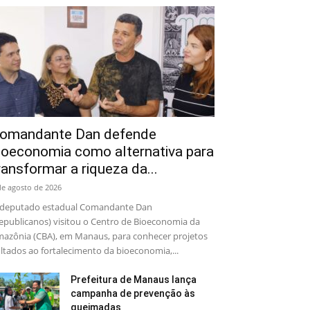
omandante Dan defende
ioeconomia como alternativa para
ransformar a riqueza da...
de agosto de 2026
deputado estadual Comandante Dan
epublicanos) visitou o Centro de Bioeconomia da
azônia (CBA), em Manaus, para conhecer projetos
ltados ao fortalecimento da bioeconomia,...
Prefeitura de Manaus lança
campanha de prevenção às
queimadas