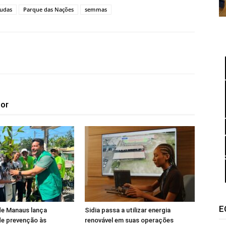
udas
Parque das Nações
semmas
tor
E
de Manaus lança
Sidia passa a utilizar energia
e prevenção às
renovável em suas operações