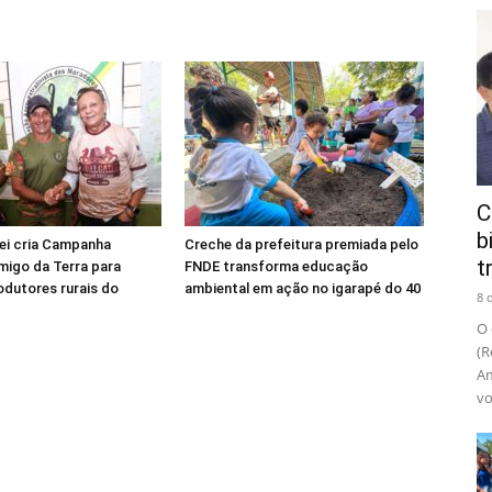
C
b
lei cria Campanha
Creche da prefeitura premiada pelo
t
migo da Terra para
FNDE transforma educação
rodutores rurais do
ambiental em ação no igarapé do 40
8 
O 
(R
Am
vo