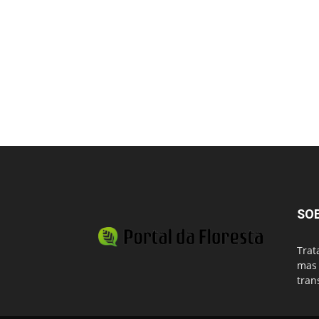
SO
Trat
mas 
tran