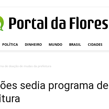
POLÍTICA
DINHEIRO
MUNDO
BRASIL
CIDADES
Portal
ma de doação de mudas da prefeitura
da
ões sedia programa de
itura