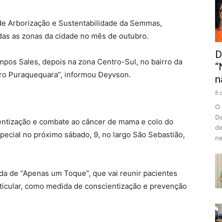
de Arborização e Sustentabilidade da Semmas,
das as zonas da cidade no mês de outubro.
D
mpos Sales, depois na zona Centro-Sul, no bairro da
“
irro Puraquequara”, informou Deyvson.
n
8 
O 
Da
entização e combate ao câncer de mama e colo do
de
pecial no próximo sábado, 9, no largo São Sebastião,
ne
ada de “Apenas um Toque”, que vai reunir pacientes
rticular, como medida de conscientização e prevenção