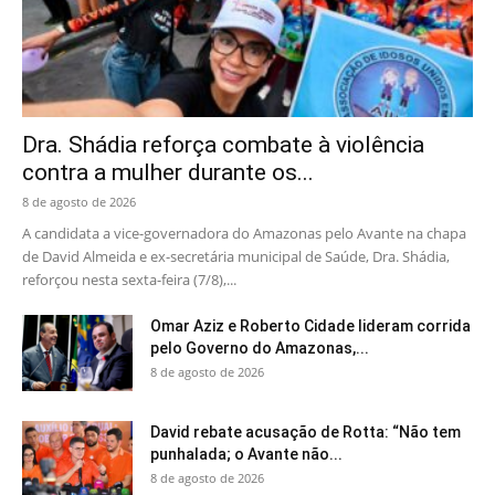
Dra. Shádia reforça combate à violência
contra a mulher durante os...
8 de agosto de 2026
A candidata a vice-governadora do Amazonas pelo Avante na chapa
de David Almeida e ex-secretária municipal de Saúde, Dra. Shádia,
reforçou nesta sexta-feira (7/8),...
Omar Aziz e Roberto Cidade lideram corrida
pelo Governo do Amazonas,...
8 de agosto de 2026
David rebate acusação de Rotta: “Não tem
punhalada; o Avante não...
8 de agosto de 2026