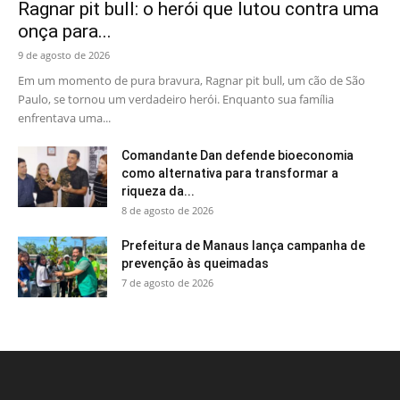
Ragnar pit bull: o herói que lutou contra uma
onça para...
9 de agosto de 2026
Em um momento de pura bravura, Ragnar pit bull, um cão de São
Paulo, se tornou um verdadeiro herói. Enquanto sua família
enfrentava uma...
Comandante Dan defende bioeconomia
como alternativa para transformar a
riqueza da...
8 de agosto de 2026
Prefeitura de Manaus lança campanha de
prevenção às queimadas
7 de agosto de 2026