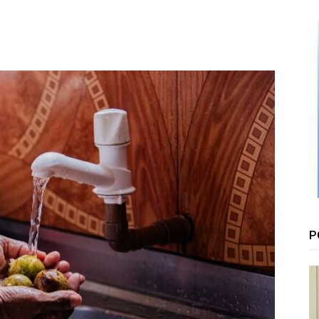
Floresta
P