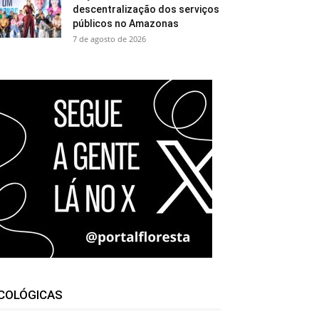
descentralização dos serviços
públicos no Amazonas
7 de agosto de 2026
COLÓGICAS