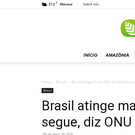
C
27.2
Sobre nós
Manaus
INÍCIO
AMAZÔNIA
Início
Brasil
Brasil atinge maior IDH da história,
Brasil
Brasil atinge m
segue, diz ONU
26 de maio de 2026