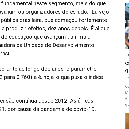
l fundamental neste segmento, mais do que
 avaliam os organizadores do estudo. “Eu vejo
a pública brasileira, que começou fortemente
 a produzir efeitos, dez anos depois. É aí que
 de educação que avançam”, afirma a
nadora da Unidade de Desenvolvimento
asil.
P
c
cilante ao longo dos anos, o parâmetro
q
para 0,760) e é, hoje, o que puxa o índice
7 
Co
Ma
Am
censão contínua desde 2012. As únicas
qu
1, por causa da pandemia de covid-19.