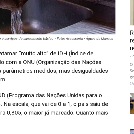
R
 a serviços de saneamento básico - Foto: Assessoria / Águas de Manaus
r
n
patamar “muito alto” de IDH (Índice de
7 
do com a ONU (Organização das Nações
O 
os parâmetros medidos, mas desigualdades
Se
go
em.
(7
NUD (Programa das Nações Unidas para o
 Na escala, que vai de 0 a 1, o país saiu de
ra 0,805, o maior já marcado. Quanto mais