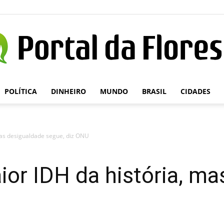
POLÍTICA
DINHEIRO
MUNDO
BRASIL
CIDADES
Portal
 mas desigualdade segue, diz ONU
da
aior IDH da história, m