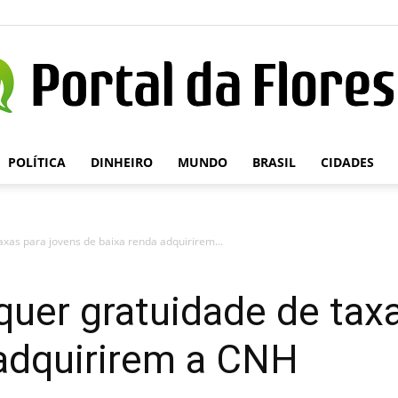
POLÍTICA
DINHEIRO
MUNDO
BRASIL
CIDADES
Portal
axas para jovens de baixa renda adquirirem...
da
quer gratuidade de tax
 adquirirem a CNH