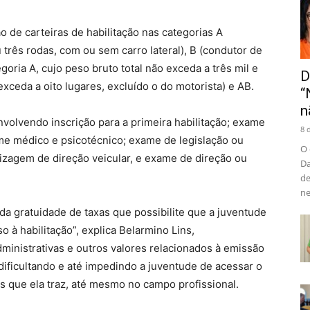
o de carteiras de habilitação nas categorias A
três rodas, com ou sem carro lateral), B (condutor de
oria A, cujo peso bruto total não exceda a três mil e
D
xceda a oito lugares, excluído o do motorista) e AB.
“
n
envolvendo inscrição para a primeira habilitação; exame
8 
me médico e psicotécnico; exame de legislação ou
O 
izagem de direção veicular, e exame de direção ou
Da
de
ne
da gratuidade de taxas que possibilite que a juventude
 à habilitação”, explica Belarmino Lins,
ministrativas e outros valores relacionados à emissão
ificultando e até impedindo a juventude de acessar o
os que ela traz, até mesmo no campo profissional.