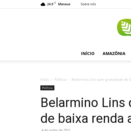
C
24.9
Sobre nós
Manaus
INÍCIO
AMAZÔNIA
Início
Política
Belarmino Lins quer gratuidade de t
Política
Belarmino Lins 
de baixa renda
4 de junho de 2021