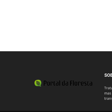
SO
Trat
mas 
tran