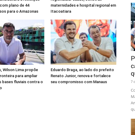
com plano de 44
maternidades e hospital regional em
os para o Amazonas
Itacoatiara
P
c
, Wilson Lima propõe
Eduardo Braga, ao lado do prefeito
q
ronteira para ampliar
Renato Junior, renova e fortalece
7 
 bases fluviais contra o
seu compromisso com Manaus
o
Co
Ma
Am
qu