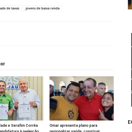
ade de taxas
jovens de baixa renda
tor
E
ade e Serafim Corrêa
Omar apresenta plano para
andidatura à reeleição
regionalizar saúde, construir