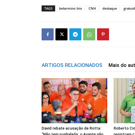
TAGS
belarmino lins
CNH
destaque
gratuid
ARTIGOS RELACIONADOS
Mais do au
David rebate acusação de Rotta:
Roberto Cid
“Não tem punhalada; o Avante não
registram c