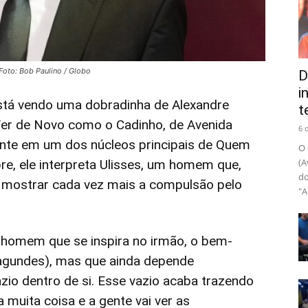
Foto: Bob Paulino / Globo
D
i
á vendo uma dobradinha de Alexandre
t
 Ver de Novo como o Cadinho, de Avenida
6 
nte em um dos núcleos principais de Quem
O 
(A
re, ele interpreta Ulisses, um homem que,
do
 mostrar cada vez mais a compulsão pelo
"A
 homem que se inspira no irmão, o bem-
agundes), mas que ainda depende
zio dentro de si. Esse vazio acaba trazendo
 muita coisa e a gente vai ver as