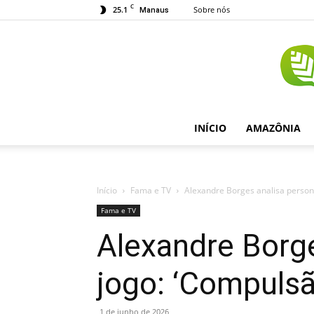
C
25.1
Sobre nós
Manaus
INÍCIO
AMAZÔNIA
Início
Fama e TV
Alexandre Borges analisa person
Fama e TV
Alexandre Borg
jogo: ‘Compulsã
1 de junho de 2026