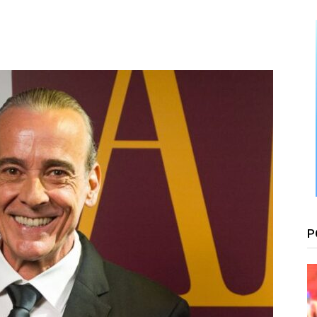
Floresta
P