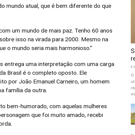
do mundo atual, que é bem diferente do que
I com um mundo de mais paz. Tenho 60 anos
 sobre isso na virada para 2000. Mesmo na
que o mundo seria mais harmonioso.”
S
r
es entrega uma interpretação com uma carga
6 
da Brasil é o completo oposto. Ele
O 
rito por João Emanuel Carneiro, um homem
ut
re
 família da outra.
mi
ito bem-humorado, com aquelas mulheres
 personagem que foi muito amado, recebi
orda.