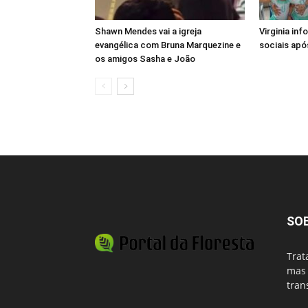
Shawn Mendes vai a igreja
Virginia in
evangélica com Bruna Marquezine e
sociais após
os amigos Sasha e João
SO
Trat
mas 
tran