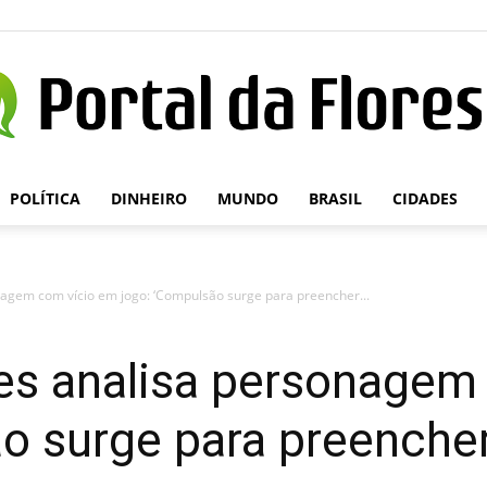
POLÍTICA
DINHEIRO
MUNDO
BRASIL
CIDADES
Portal
agem com vício em jogo: ‘Compulsão surge para preencher...
da
es analisa personagem
o surge para preencher