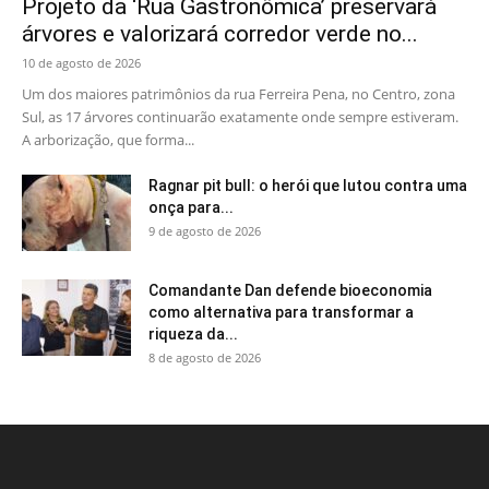
Projeto da ‘Rua Gastronômica’ preservará
árvores e valorizará corredor verde no...
10 de agosto de 2026
Um dos maiores patrimônios da rua Ferreira Pena, no Centro, zona
Sul, as 17 árvores continuarão exatamente onde sempre estiveram.
A arborização, que forma...
Ragnar pit bull: o herói que lutou contra uma
onça para...
9 de agosto de 2026
Comandante Dan defende bioeconomia
como alternativa para transformar a
riqueza da...
8 de agosto de 2026