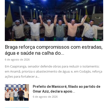
Braga reforça compromissos com estradas,
água e saúde na calha do...
6 de agosto de 2026
Em Caapiranga, senador defende obras para reduzir o isolamento;
em Anamã, prioriza o abastecimento de água; e, em Codajás, reforça
ações para fortalecer a...
Prefeito de Manicoré, filiado ao partido de
Omar Aziz, declara apoio...
6 de agosto de 2026