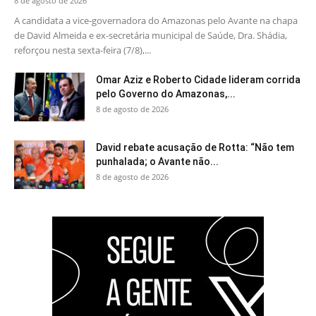
8 de agosto de 2026
A candidata a vice-governadora do Amazonas pelo Avante na chapa
de David Almeida e ex-secretária municipal de Saúde, Dra. Shádia,
reforçou nesta sexta-feira (7/8),...
Omar Aziz e Roberto Cidade lideram corrida
pelo Governo do Amazonas,...
8 de agosto de 2026
David rebate acusação de Rotta: “Não tem
punhalada; o Avante não...
8 de agosto de 2026