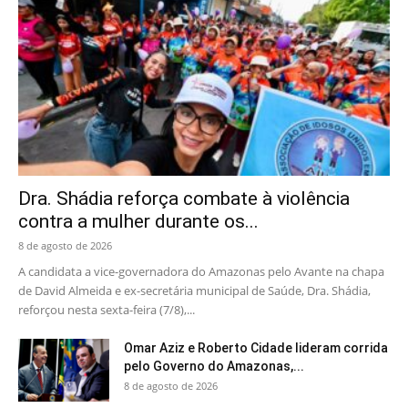
Dra. Shádia reforça combate à violência
contra a mulher durante os...
8 de agosto de 2026
A candidata a vice-governadora do Amazonas pelo Avante na chapa
de David Almeida e ex-secretária municipal de Saúde, Dra. Shádia,
reforçou nesta sexta-feira (7/8),...
Omar Aziz e Roberto Cidade lideram corrida
pelo Governo do Amazonas,...
8 de agosto de 2026