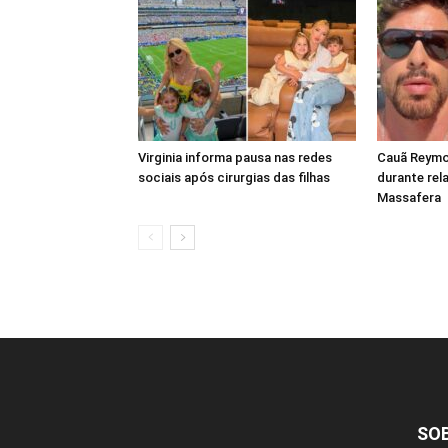
Virginia informa pausa nas redes
Cauã Reymo
sociais após cirurgias das filhas
durante rel
Massafera
SO