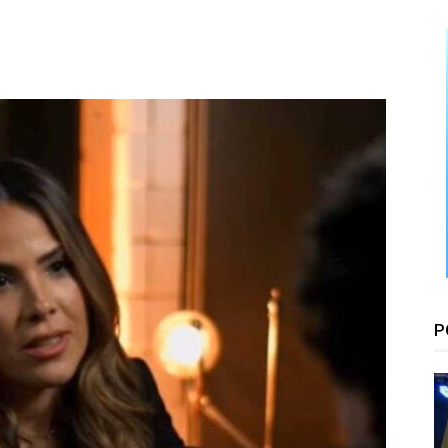
Floresta
P