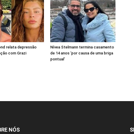
nd relata depressão
Nívea Stelmann termina casamento
ação com Grazi
de 14 anos ‘por causa de uma briga
pontual’
BRE NÓS
S