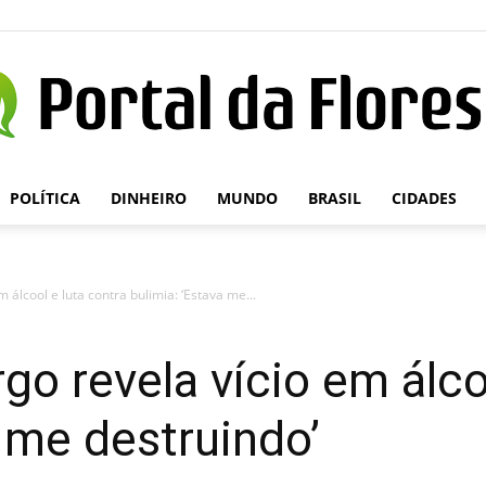
POLÍTICA
DINHEIRO
MUNDO
BRASIL
CIDADES
Portal
álcool e luta contra bulimia: ‘Estava me...
da
 revela vício em álcoo
a me destruindo’