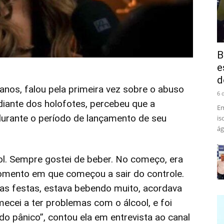
B
e
d
nos, falou pela primeira vez sobre o abuso
6 
diante dos holofotes, percebeu que a
Em
durante o período de lançamento de seu
is
ág
ol. Sempre gostei de beber. No começo, era
omento em que começou a sair do controle.
as festas, estava bebendo muito, acordava
mecei a ter problemas com o álcool, e foi
o pânico”, contou ela em entrevista ao canal