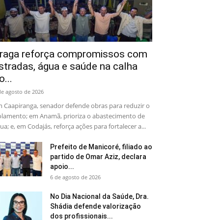
raga reforça compromissos com
stradas, água e saúde na calha
o...
de agosto de 2026
 Caapiranga, senador defende obras para reduzir o
olamento; em Anamã, prioriza o abastecimento de
ua; e, em Codajás, reforça ações para fortalecer a...
Prefeito de Manicoré, filiado ao
partido de Omar Aziz, declara
apoio...
6 de agosto de 2026
No Dia Nacional da Saúde, Dra.
Shádia defende valorização
dos profissionais...