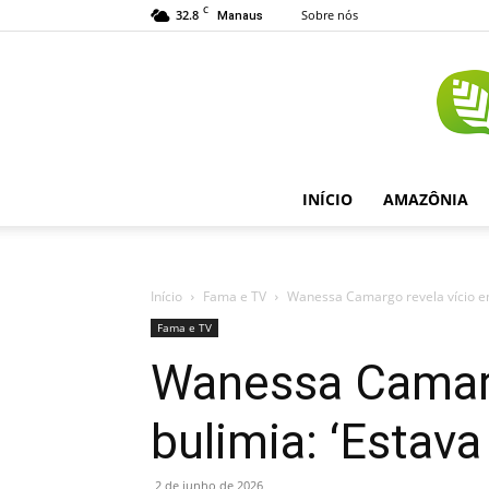
C
32.8
Sobre nós
Manaus
INÍCIO
AMAZÔNIA
Início
Fama e TV
Wanessa Camargo revela vício em 
Fama e TV
Wanessa Camargo
bulimia: ‘Estav
2 de junho de 2026