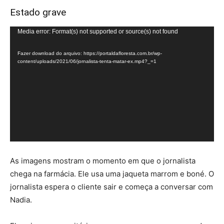
Estado grave
Tocador
Media error: Format(s) not supported or source(s) not found
de
Fazer download do arquivo: https://portaldafloresta.com.br/wp-
vídeo
content/uploads/2021/06/jornalista-tenta-matar-ex.mp4?_=1
As imagens mostram o momento em que o jornalista
chega na farmácia. Ele usa uma jaqueta marrom e boné. O
jornalista espera o cliente sair e começa a conversar com
Nadia.