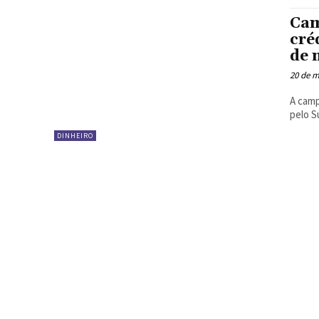
Cam
cré
de 
20 de m
A camp
pelo S
DINHEIRO