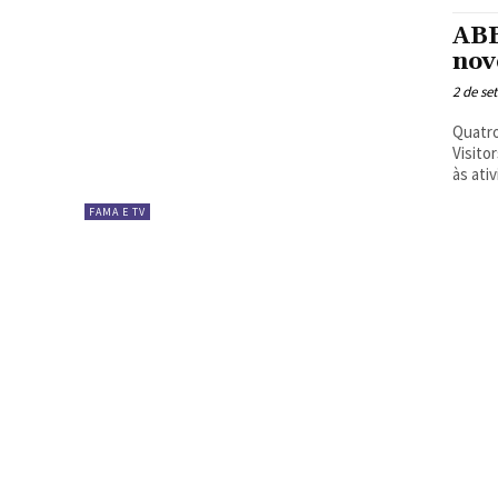
ABB
nov
2 de se
Quatro
Visito
às ativ
FAMA E TV