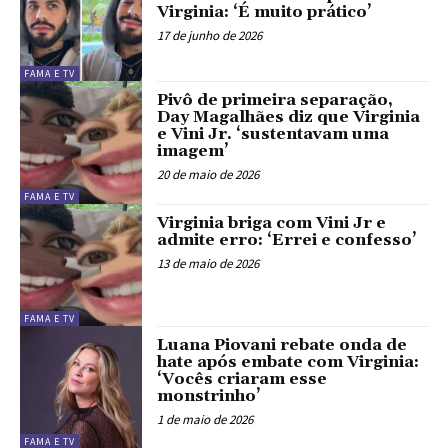
Virginia: ‘É muito prático’
17 de junho de 2026
FAMA E TV
Pivô de primeira separação,
Day Magalhães diz que Virginia
e Vini Jr. ‘sustentavam uma
imagem’
20 de maio de 2026
FAMA E TV
Virginia briga com Vini Jr e
admite erro: ‘Errei e confesso’
13 de maio de 2026
FAMA E TV
Luana Piovani rebate onda de
hate após embate com Virginia:
‘Vocês criaram esse
monstrinho’
1 de maio de 2026
FAMA E TV