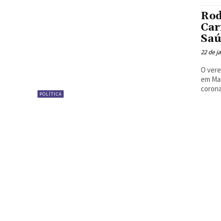
Rod
Car
Saú
22 de j
O vere
em Man
corona
POLÍTICA