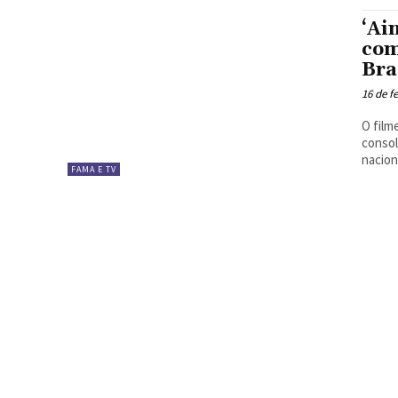
‘Ai
com
Bra
16 de f
O film
conso
nacion
FAMA E TV