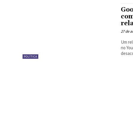
Goo
com
rel
27 de a
Um rel
no You
desaco
POLÍTICA