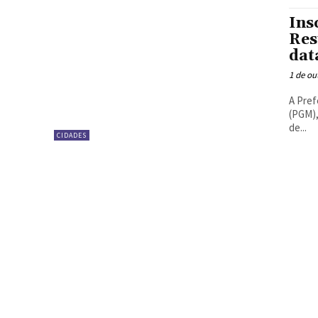
Ins
Res
dat
1 de ou
A Pref
(PGM),
de...
CIDADES