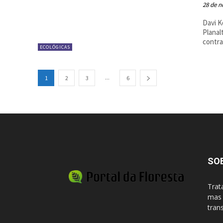
28 de 
Davi K
Planal
contra
ECOLÓGICAS
...
1
2
3
6
SO
Trat
mas 
tran