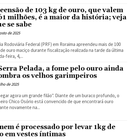
Floresta
eensão de 103 kg de ouro, que valem
61 milhões, é a maior da história; veja
ue se sabe
osto de 2025
cia Rodoviária Federal (PRF) em Roraima apreendeu mais de 100
 de ouro maciço durante fiscalização realizada na tarde da última
-feira, 4,...
Serra Pelada, a fome pelo ouro ainda
ombra os velhos garimpeiros
ulho de 2025
hegar agora um grande filão". Diante de um buraco profundo, o
eiro Chico Osório está convencido de que encontrará ouro
ante novamente na...
em é processado por levar 1kg de
o em vestes íntimas