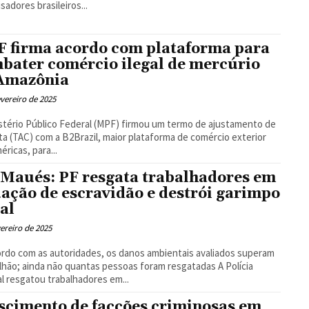
sadores brasileiros...
 firma acordo com plataforma para
bater comércio ilegal de mercúrio
Amazônia
evereiro de 2025
stério Público Federal (MPF) firmou um termo de ajustamento de
a (TAC) com a B2Brazil, maior plataforma de comércio exterior
éricas, para...
Maués: PF resgata trabalhadores em
uação de escravidão e destrói garimpo
gal
vereiro de 2025
rdo com as autoridades, os danos ambientais avaliados superam
ilhão; ainda não quantas pessoas foram resgatadas A Polícia
l resgatou trabalhadores em...
scimento de facções criminosas em