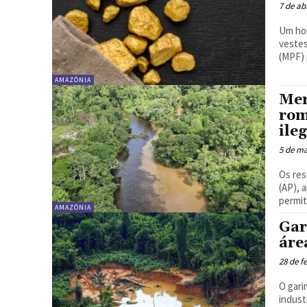
7 de ab
Um ho
vestes
(MPF) 
AMAZÔNIA
Mer
rom
ile
5 de ma
Os res
(AP), 
permit
AMAZÔNIA
Gar
áre
28 de f
O gari
indust