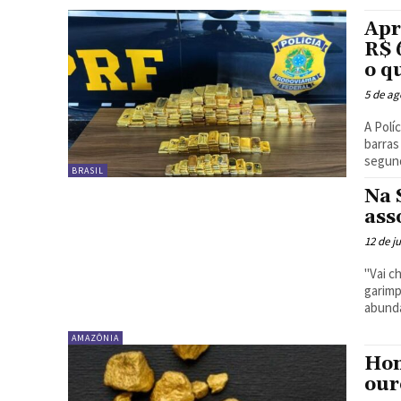
Apr
R$ 
o q
5 de ag
A Polí
barras
segunda
BRASIL
Na 
ass
12 de j
"Vai c
garimp
abund
AMAZÔNIA
Hom
our