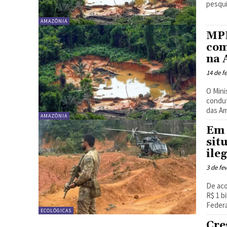
pesqui
AMAZÔNIA
MPF
com
na 
14 de f
O Mini
condut
das Am
AMAZÔNIA
Em 
sit
ile
3 de fe
De aco
R$ 1 b
Federa
ECOLÓGICAS
Cre