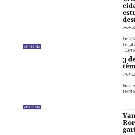
cid
est
des
28 de 
Em 202
Legal 
AMAZÔNIA
"Carto
3 d
têm
19 de 
Em mei
territ
AMAZÔNIA
Yan
Ror
gar