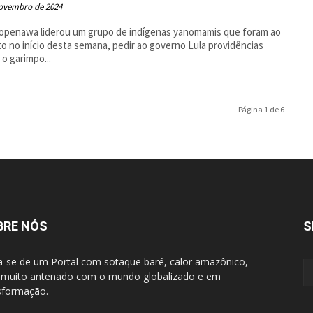
novembro de 2024
openawa liderou um grupo de indígenas yanomamis que foram ao
to no início desta semana, pedir ao governo Lula providências
 o garimpo...
Página 1 de 6
BRE NÓS
S
a-se de um Portal com sotaque baré, calor amazônico,
muito antenado com o mundo globalizado e em
sformação.