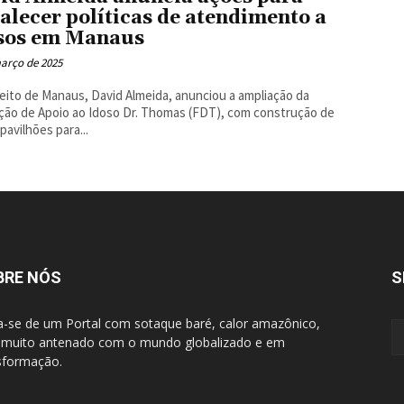
talecer políticas de atendimento a
sos em Manaus
arço de 2025
eito de Manaus, David Almeida, anunciou a ampliação da
ão de Apoio ao Idoso Dr. Thomas (FDT), com construção de
pavilhões para...
BRE NÓS
S
a-se de um Portal com sotaque baré, calor amazônico,
muito antenado com o mundo globalizado e em
sformação.