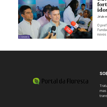
for
ido
14 de m
O pref
Fundaç
novos 
CIDADES
SO
Trat
mas 
tran