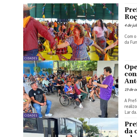
Pre
Roç
4 de ju
Com o 
da Fun
CIDADES
Ope
con
Ant
19 de o
A Pref
realiz
Lar da.
CIDADES
Pre
da 