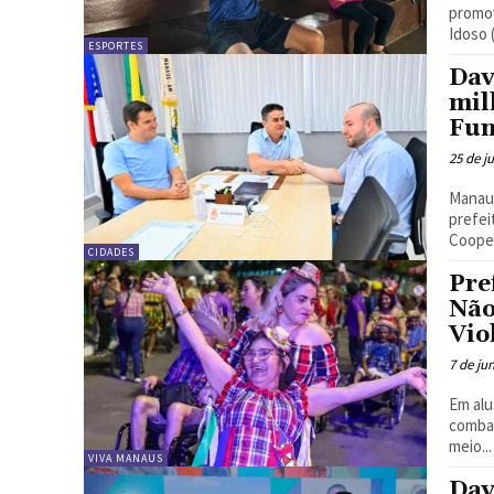
promov
Idoso (
ESPORTES
Dav
mil
Fun
25 de j
Manaus
prefei
Cooper
CIDADES
Pre
Não
Vio
7 de ju
Em alu
combat
meio...
VIVA MANAUS
Dav