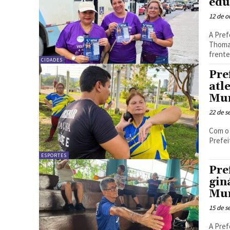
edu
12 de o
A Pref
Thomas
frente.
CIDADES
Pre
atl
Mun
22 de s
Com o 
Prefei
ESPORTES
Pre
gin
Mun
15 de s
A Pref