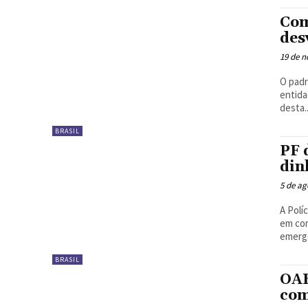
Com
des
19 de 
O padr
entida
desta..
BRASIL
PF 
din
5 de ag
A Polí
em com
emerge
BRASIL
OAB
com