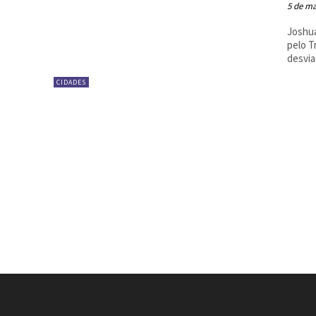
5 de ma
Joshua
pelo T
desvia
CIDADES