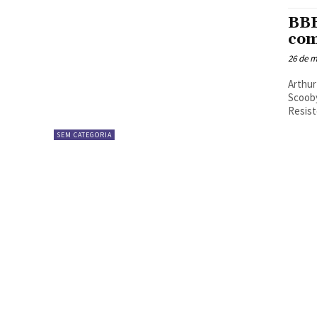
BBB
com
26 de m
Arthur
Scooby
Resist
SEM CATEGORIA