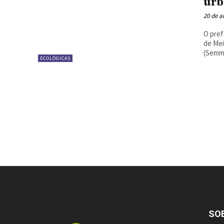
urb
20 de a
O pref
de Mei
(Semma
ECOLÓGICAS
SO