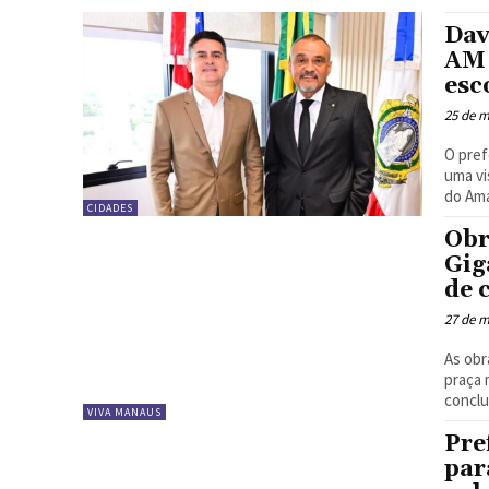
Dav
AM 
esc
25 de m
O pref
uma vi
do Ama
CIDADES
Obr
Gig
de 
27 de m
As obr
praça 
conclus
VIVA MANAUS
Pre
par