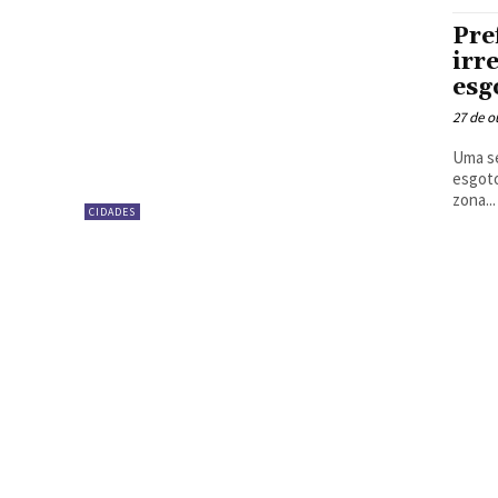
Pre
irr
esg
27 de o
Uma sé
esgoto
zona...
CIDADES