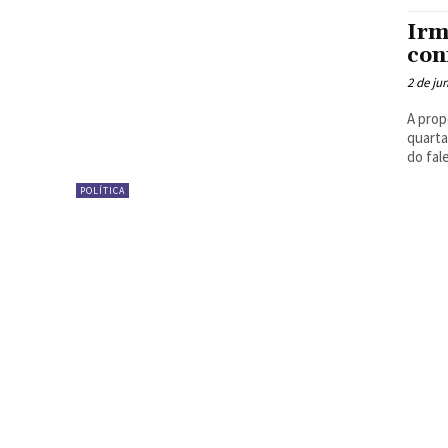
Irm
con
2 de ju
A prop
quarta
do fal
POLÍTICA